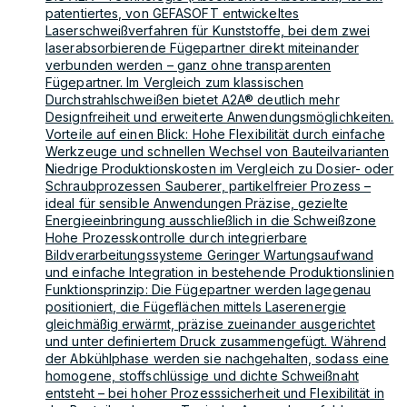
patentiertes, von GEFASOFT entwickeltes
Laserschweißverfahren für Kunststoffe, bei dem zwei
laserabsorbierende Fügepartner direkt miteinander
verbunden werden – ganz ohne transparenten
Fügepartner. Im Vergleich zum klassischen
Durchstrahlschweißen bietet A2A® deutlich mehr
Designfreiheit und erweiterte Anwendungsmöglichkeiten.
Vorteile auf einen Blick: Hohe Flexibilität durch einfache
Werkzeuge und schnellen Wechsel von Bauteilvarianten
Niedrige Produktionskosten im Vergleich zu Dosier- oder
Schraubprozessen Sauberer, partikelfreier Prozess –
ideal für sensible Anwendungen Präzise, gezielte
Energieeinbringung ausschließlich in die Schweißzone
Hohe Prozesskontrolle durch integrierbare
Bildverarbeitungssysteme Geringer Wartungsaufwand
und einfache Integration in bestehende Produktionslinien
Funktionsprinzip: Die Fügepartner werden lagegenau
positioniert, die Fügeflächen mittels Laserenergie
gleichmäßig erwärmt, präzise zueinander ausgerichtet
und unter definiertem Druck zusammengefügt. Während
der Abkühlphase werden sie nachgehalten, sodass eine
homogene, stoffschlüssige und dichte Schweißnaht
entsteht – bei hoher Prozesssicherheit und Flexibilität in