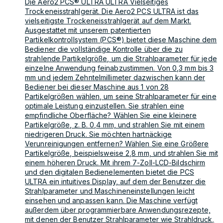
Die Aero2 PCS® ULTRA ULTRA Vielseitiges
Trockeneisstrahlgerät. Die Aero2 PCS ULTRA ist das
vielseitigste Trockeneisstrahlgerät auf dem Markt.
Ausgestattet mit unserem patentierten
Partikelkontrollsystem (PCS®) bietet diese Maschine dem
Bediener die vollständige Kontrolle über die zu
strahlende Partikelgröße, um die Strahlparameter für jede
einzelne Anwendung feinabzustimmen. Von 0,3 mm bis 3
mm und jedem Zehntelmillimeter dazwischen kann der
Bediener bei dieser Maschine aus 1 von 28
Partikelgrößen wählen, um seine Strahlparameter für eine
optimale Leistung einzustellen. Sie strahlen eine
empfindliche Oberfläche? Wählen Sie eine kleinere
Partikelgröße, z. B. 0,4 mm, und strahlen Sie mit einem
niedrigeren Druck. Sie möchten hartnäckige
Verunreinigungen entfernen? Wählen Sie eine Größere
Partikelgröße, beispielsweise 2,8 mm, und strahlen Sie mit
einem höheren Druck. Mit ihrem 7-Zoll-LCD-Bildschirm
und den digitalen Bedienelementen bietet die PCS
ULTRA ein intuitives Display, auf dem der Benutzer die
Strahlparameter und Maschineneinstellungen leicht
einsehen und anpassen kann. Die Maschine verfügt
außerdem über programmierbare Anwendungsrezepte,
mit denen der Benutzer Strahlparameter wie Strahldruck,