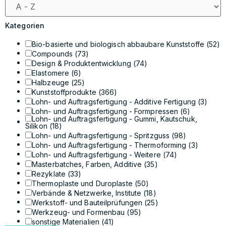
Kategorien
Bio-basierte und biologisch abbaubare Kunststoffe
(52)
Compounds
(73)
Design & Produktentwicklung
(74)
Elastomere
(6)
Halbzeuge
(25)
Kunststoffprodukte
(366)
Lohn- und Auftragsfertigung - Additive Fertigung
(3)
Lohn- und Auftragsfertigung - Formpressen
(6)
Lohn- und Auftragsfertigung - Gummi, Kautschuk,
Silikon
(18)
Lohn- und Auftragsfertigung - Spritzguss
(98)
Lohn- und Auftragsfertigung - Thermoforming
(3)
Lohn- und Auftragsfertigung - Weitere
(74)
Masterbatches, Farben, Additive
(35)
Rezyklate
(33)
Thermoplaste und Duroplaste
(50)
Verbände & Netzwerke, Institute
(18)
Werkstoff- und Bauteilprüfungen
(25)
Werkzeug- und Formenbau
(95)
sonstige Materialien
(41)