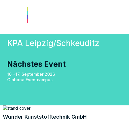
KPA Leipzig/Schkeuditz
Nächstes Event
16.+17. September 2026
Globana Eventcampus
Wunder Kunststofftechnik GmbH