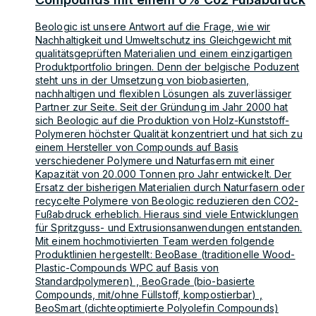
Beologic ist unsere Antwort auf die Frage, wie wir
Nachhaltigkeit und Umweltschutz ins Gleichgewicht mit
qualitätsgeprüften Materialien und einem einzigartigen
Produktportfolio bringen. Denn der belgische Poduzent
steht uns in der Umsetzung von biobasierten,
nachhaltigen und flexiblen Lösungen als zuverlässiger
Partner zur Seite. Seit der Gründung im Jahr 2000 hat
sich Beologic auf die Produktion von Holz-Kunststoff-
Polymeren höchster Qualität konzentriert und hat sich zu
einem Hersteller von Compounds auf Basis
verschiedener Polymere und Naturfasern mit einer
Kapazität von 20.000 Tonnen pro Jahr entwickelt. Der
Ersatz der bisherigen Materialien durch Naturfasern oder
recycelte Polymere von Beologic reduzieren den CO2-
Fußabdruck erheblich. Hieraus sind viele Entwicklungen
für Spritzguss- und Extrusionsanwendungen entstanden.
Mit einem hochmotivierten Team werden folgende
Produktlinien hergestellt: BeoBase (traditionelle Wood-
Plastic-Compounds WPC auf Basis von
Standardpolymeren) , BeoGrade (bio-basierte
Compounds, mit/ohne Füllstoff, kompostierbar) ,
BeoSmart (dichteoptimierte Polyolefin Compounds)