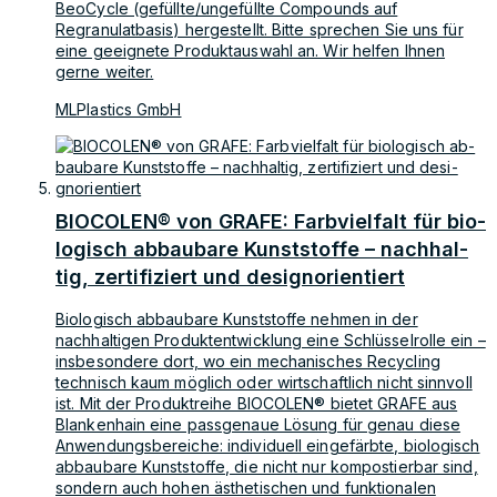
BeoCycle (gefüllte/ungefüllte Compounds auf
Regranulatbasis) hergestellt. Bitte sprechen Sie uns für
eine geeignete Produktauswahl an. Wir helfen Ihnen
gerne weiter.
MLPlastics GmbH
BIO­COLEN® von GRA­FE: Farb­viel­falt für bio­
lo­gisch ab­bau­ba­re Kunst­stof­fe – nach­hal­
tig, zer­ti­fi­ziert und de­si­gnori­en­tiert
Biologisch abbaubare Kunststoffe nehmen in der
nachhaltigen Produktentwicklung eine Schlüsselrolle ein –
insbesondere dort, wo ein mechanisches Recycling
technisch kaum möglich oder wirtschaftlich nicht sinnvoll
ist. Mit der Produktreihe BIOCOLEN® bietet GRAFE aus
Blankenhain eine passgenaue Lösung für genau diese
Anwendungsbereiche: individuell eingefärbte, biologisch
abbaubare Kunststoffe, die nicht nur kompostierbar sind,
sondern auch hohen ästhetischen und funktionalen