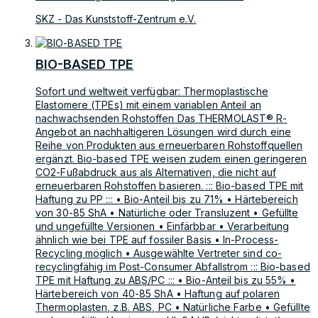
SKZ - Das Kunststoff-Zentrum e.V.
BIO-BASED TPE
Sofort und weltweit verfügbar: Thermoplastische
Elastomere (TPEs) mit einem variablen Anteil an
nachwachsenden Rohstoffen Das THERMOLAST® R-
Angebot an nachhaltigeren Lösungen wird durch eine
Reihe von Produkten aus erneuerbaren Rohstoffquellen
ergänzt. Bio-based TPE weisen zudem einen geringeren
CO2-Fußabdruck aus als Alternativen, die nicht auf
erneuerbaren Rohstoffen basieren. ::: Bio-based TPE mit
Haftung zu PP ::: • Bio-Anteil bis zu 71% • Härtebereich
von 30-85 ShA • Natürliche oder Transluzent • Gefüllte
und ungefüllte Versionen • Einfärbbar • Verarbeitung
ähnlich wie bei TPE auf fossiler Basis • In-Process-
Recycling möglich • Ausgewählte Vertreter sind co-
recyclingfähig im Post-Consumer Abfallstrom ::: Bio-based
TPE mit Haftung zu ABS/PC ::: • Bio-Anteil bis zu 55% •
Härtebereich von 40-85 ShA • Haftung auf polaren
Thermoplasten, z.B. ABS, PC • Natürliche Farbe • Gefüllte