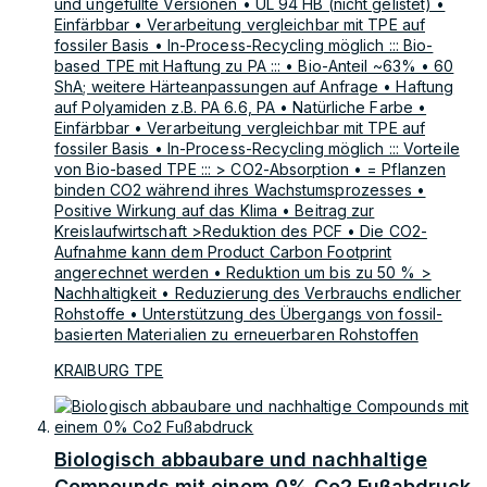
und ungefüllte Versionen • UL 94 HB (nicht gelistet) •
Einfärbbar • Verarbeitung vergleichbar mit TPE auf
fossiler Basis • In-Process-Recycling möglich ::: Bio-
based TPE mit Haftung zu PA ::: • Bio-Anteil ~63% • 60
ShA; weitere Härteanpassungen auf Anfrage • Haftung
auf Polyamiden z.B. PA 6.6, PA • Natürliche Farbe •
Einfärbbar • Verarbeitung vergleichbar mit TPE auf
fossiler Basis • In-Process-Recycling möglich ::: Vorteile
von Bio-based TPE ::: > CO2-Absorption • = Pflanzen
binden CO2 während ihres Wachstumsprozesses •
Positive Wirkung auf das Klima • Beitrag zur
Kreislaufwirtschaft >Reduktion des PCF • Die CO2-
Aufnahme kann dem Product Carbon Footprint
angerechnet werden • Reduktion um bis zu 50 % >
Nachhaltigkeit • Reduzierung des Verbrauchs endlicher
Rohstoffe • Unterstützung des Übergangs von fossil-
basierten Materialien zu erneuerbaren Rohstoffen
KRAIBURG TPE
Biologisch abbaubare und nachhaltige
Compounds mit einem 0% Co2 Fußabdruck