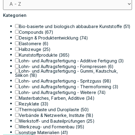
Kategorien
Bio-basierte und biologisch abbaubare Kunststoffe
(51)
Compounds
(67)
Design & Produktentwicklung
(74)
Elastomere
(6)
Halbzeuge
(25)
Kunststoffprodukte
(365)
Lohn- und Auftragsfertigung - Additive Fertigung
(3)
Lohn- und Auftragsfertigung - Formpressen
(6)
Lohn- und Auftragsfertigung - Gummi, Kautschuk,
Silikon
(18)
Lohn- und Auftragsfertigung - Spritzguss
(98)
Lohn- und Auftragsfertigung - Thermoforming
(3)
Lohn- und Auftragsfertigung - Weitere
(74)
Masterbatches, Farben, Additive
(34)
Rezyklate
(33)
Thermoplaste und Duroplaste
(50)
Verbände & Netzwerke, Institute
(18)
Werkstoff- und Bauteilprüfungen
(25)
Werkzeug- und Formenbau
(95)
sonstige Materialien
(41)