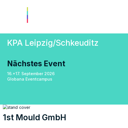
KPA Leipzig/Schkeuditz
Nächstes Event
16.+17. September 2026
Globana Eventcampus
1st Mould GmbH