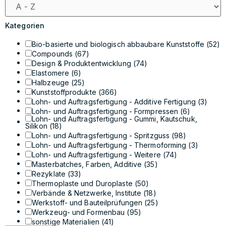
Kategorien
Bio-basierte und biologisch abbaubare Kunststoffe
(52)
Compounds
(67)
Design & Produktentwicklung
(74)
Elastomere
(6)
Halbzeuge
(25)
Kunststoffprodukte
(366)
Lohn- und Auftragsfertigung - Additive Fertigung
(3)
Lohn- und Auftragsfertigung - Formpressen
(6)
Lohn- und Auftragsfertigung - Gummi, Kautschuk,
Silikon
(18)
Lohn- und Auftragsfertigung - Spritzguss
(98)
Lohn- und Auftragsfertigung - Thermoforming
(3)
Lohn- und Auftragsfertigung - Weitere
(74)
Masterbatches, Farben, Additive
(35)
Rezyklate
(33)
Thermoplaste und Duroplaste
(50)
Verbände & Netzwerke, Institute
(18)
Werkstoff- und Bauteilprüfungen
(25)
Werkzeug- und Formenbau
(95)
sonstige Materialien
(41)