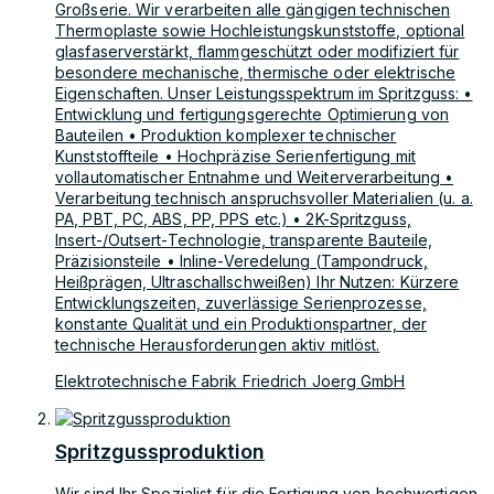
Großserie. Wir verarbeiten alle gängigen technischen
Thermoplaste sowie Hochleistungskunststoffe, optional
glasfaserverstärkt, flammgeschützt oder modifiziert für
besondere mechanische, thermische oder elektrische
Eigenschaften. Unser Leistungsspektrum im Spritzguss: •
Entwicklung und fertigungsgerechte Optimierung von
Bauteilen • Produktion komplexer technischer
Kunststoffteile • Hochpräzise Serienfertigung mit
vollautomatischer Entnahme und Weiterverarbeitung •
Verarbeitung technisch anspruchsvoller Materialien (u. a.
PA, PBT, PC, ABS, PP, PPS etc.) • 2K-Spritzguss,
Insert-/Outsert-Technologie, transparente Bauteile,
Präzisionsteile • Inline-Veredelung (Tampondruck,
Heißprägen, Ultraschallschweißen) Ihr Nutzen: Kürzere
Entwicklungszeiten, zuverlässige Serienprozesse,
konstante Qualität und ein Produktionspartner, der
technische Herausforderungen aktiv mitlöst.
Elektrotechnische Fabrik Friedrich Joerg GmbH
Spritzgussproduktion
Wir sind Ihr Spezialist für die Fertigung von hochwertigen