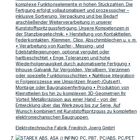
komplexe Funktionselemente in hohen Stückzahlen. Die
Fertigung erfolgt vollautomatisiert und prozesssicher –
inklusive Sortierung, Verpackung und bei Bedarf
anschließender Weiterverarbeitung in unserer
Kunststoffspritzgussfertigung. Unsere Kompetenzen in
der Stanzbiegetechnik: • Herstellung von Kontaktteilen,
Federkontakten, Klemmen, Clips, Abschirmblechen u. v. m.
• Verarbeitung von Kupfer-, Messing- und
Edelstahllegierungen, optional vergütet oder
hartbeschichtet • Enge Toleranzen und hohe
Wiederholgenauigkeit durch automatisierte Fertigung •
Inhouse-Galvanik für Vergolden, Versilbern, Verzinnen
oder spezielle Funktionsschichten • Nahtlose Integration
in Folgeprozesse wie Umspritzen (Insert-/Outsert),
Montage oder Baugruppenfertigung • Produktion von
Kleinstteilen bis hin zu komplexen 3D-Geometrien Ihr
Vorteil: Metallpräzision aus einer Hand – von der
Entwicklung über das Werkzeug bis zur Serie. Auf
Wunsch kombiniert mit Kunststoffspritzguss zu kompletten
elektromechanischen Baugruppen.
Elektrotechnische Fabrik Friedrich Joerg GmbH