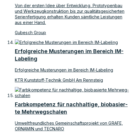
Von der ersten Idee über Entwicklung, Prototypenbau
und Werkzeugkonstruktion bis zur qualitätsgesicherten
Serienfertigung erhalten Kunden sämtliche Leistungen
aus einer Hand.
Gubesch Group
Erfolgreiche Musterungen im Bereich IM-
Labeling
Erfolgreiche Musterungen im Bereich IM-Labeling
KTR Kunststoff-Technik GmbH Am Rennsteig
Farb­kom­pe­tenz für nach­hal­ti­ge, bio­ba­sier­
te Mehr­weg­scha­len
Um­welt­freund­li­ches Ge­mein­schafts­pro­jekt von GRA­FE,
OR­NA­MIN und TEC­NA­RO