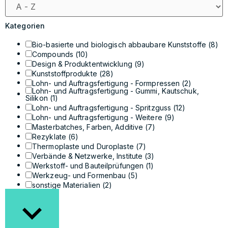
Kategorien
Bio-basierte und biologisch abbaubare Kunststoffe
(8)
Compounds
(10)
Design & Produktentwicklung
(9)
Kunststoffprodukte
(28)
Lohn- und Auftragsfertigung - Formpressen
(2)
Lohn- und Auftragsfertigung - Gummi, Kautschuk,
Silikon
(1)
Lohn- und Auftragsfertigung - Spritzguss
(12)
Lohn- und Auftragsfertigung - Weitere
(9)
Masterbatches, Farben, Additive
(7)
Rezyklate
(6)
Thermoplaste und Duroplaste
(7)
Verbände & Netzwerke, Institute
(3)
Werkstoff- und Bauteilprüfungen
(1)
Werkzeug- und Formenbau
(5)
sonstige Materialien
(2)